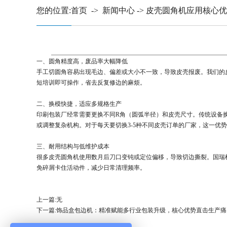
您的位置:
首页
->
新闻中心
->
皮壳圆角机应用核心优
​一、圆角精度高，废品率大幅降低
手工切圆角容易出现毛边、偏差或大小不一致，导致皮壳报废。我们的皮
短培训即可操作，省去反复修边的麻烦。
二、换模快捷，适应多规格生产
印刷包装厂经常需要更换不同R角（圆弧半径）和皮壳尺寸。传统设备换
或调整复杂机构。对于每天要切换3-5种不同皮壳订单的厂家，这一优
三、耐用结构与低维护成本
很多皮壳圆角机使用数月后刀口变钝或定位偏移，导致切边撕裂。国瑞
免碎屑卡住活动件，减少日常清理频率。
上一篇:无
下一篇:
饰品盒包边机：精准赋能多行业包装升级，核心优势直击生产痛