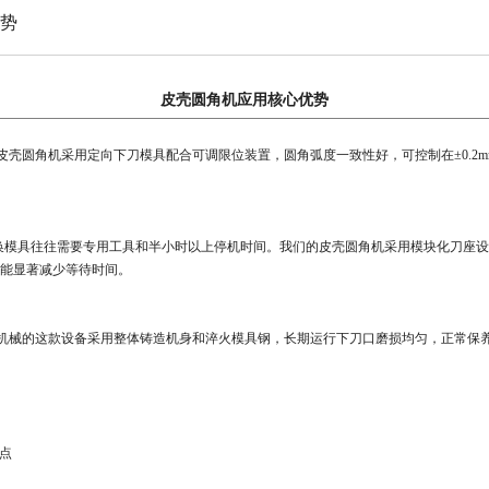
势
皮壳圆角机应用核心优势
壳圆角机采用定向下刀模具配合可调限位装置，圆角弧度一致性好，可控制在±0.2
模具往往需要专用工具和半小时以上停机时间。我们的皮壳圆角机采用模块化刀座设计，常
势能显著减少等待时间。
机械的这款设备采用整体铸造机身和淬火模具钢，长期运行下刀口磨损均匀，正常保养
点